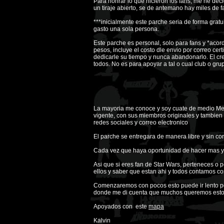
Para honrar lo que hicieron los fans, me he decid
un tiraje abierto, se de antemano hay miles de 
***inicialmente este parche seria de forma gratu
gasto una sola persona.
Este parche es personal, solo para fans y *acor
pesos, incluye el costo dle envio por correo cert
dedicarle su tiempo y nunca abandonarlo. El cre
todos. No es para apoyar a tal o cual club o gr
La mayoria me conoce y soy cuate de medio Mex
vigente, con sus miembros originales y tambien
redes sociales y correo electronico
El parche se entregara de manera libre y sin c
Cada vez que haya oportunidad de hacer mas y
Asi que si eres fan de Star Wars, perteneces o 
ellos y saber que estan ahi y todos contamos con
Comenzaremos con pocos esto puede ir lento per
donde me di cuenta que muchos queremos esto y
Apoyados con este
mapa
Kalvin