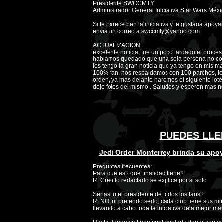
Presidente SWCCMTY
Administrador General Iniciativa Star Wars Méxi
Si te parece ben la iniciativa y te gustaria apoy
envia un correo a swccmty@yahoo.com
ACTUALIZACION:
excelente noticia, fue un poco tardado el proces
habiamos quedado que una sola persona no corre
les tengo la gran noticia que ya tengo en mis m
100% fan, nos respaldamos con 100 parches, los
orden, ya mas delante haremos el siguiente lote
dejo fotos del mismo.. Saludos y esperen mas no
PUEDES LLE
Jedi Order Monterrey brinda su apoy
Preguntas frecuentes:
Para que es? que finalidad tiene?
R: Creo lo redactado se explica por si solo
Serias tu el presidente de todos los fans?
R: NO, ni pretendo serlo, cada club tiene sus mi
llevando a cabo toda la iniciativa dela mejor 