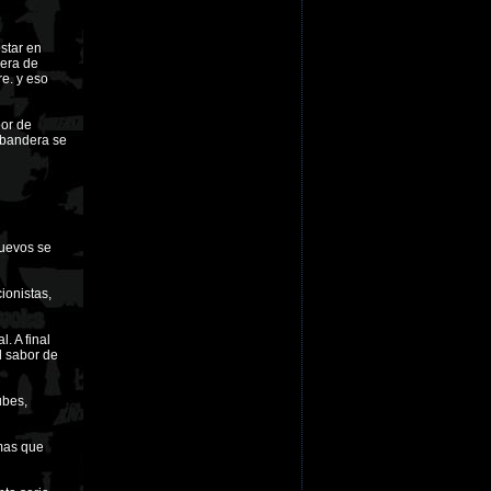
star en
 era de
e. y eso
bor de
e bandera se
nuevos se
ionistas,
. A final
l sabor de
ubes,
 mas que