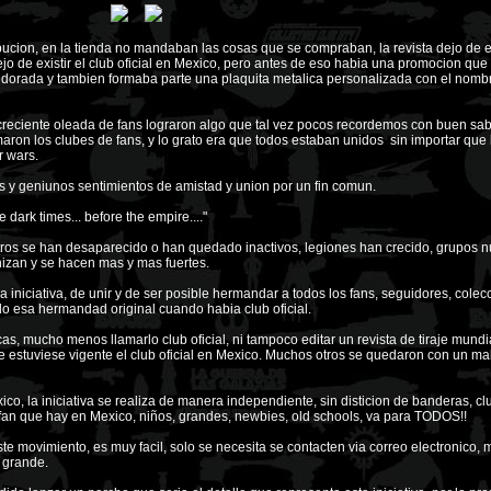
bucion, en la tienda no mandaban las cosas que se compraban, la revista dejo de e
jo de existir el club oficial en Mexico, pero antes de eso habia una promocion que
 dorada y tambien formaba parte una plaquita metalica personalizada con el nombr
 creciente oleada de fans lograron algo que tal vez pocos recordemos con buen sa
aron los clubes de fans, y lo grato era que todos estaban unidos sin importar qu
r wars.
y geniunos sentimientos de amistad y union por un fin comun.
ark times... before the empire...."
ros se han desaparecido o han quedado inactivos, legiones han crecido, grupos 
izan y se hacen mas y mas fuertes.
 iniciativa, de unir y de ser posible hermandar a todos los fans, seguidores, colecc
do esa hermandad original cuando habia club oficial.
, mucho menos llamarlo club oficial, ni tampoco editar un revista de tiraje mundial
e estuviese vigente el club oficial en Mexico. Muchos otros se quedaron con un ma
o, la iniciativa se realiza de manera independiente, sin disticion de banderas, cl
 fan que hay en Mexico, niños, grandes, newbies, old schools, va para TODOS!!
ste movimiento, es muy facil, solo se necesita se contacten via correo electronico,
 grande.