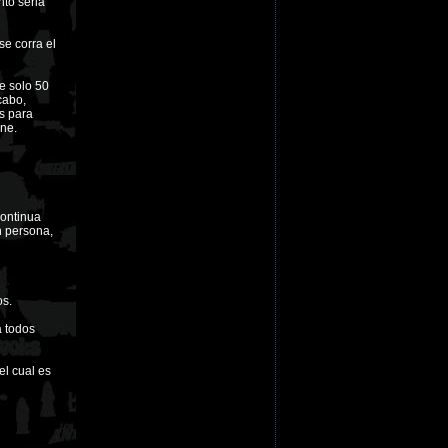
nto seria
se corra el
e solo 50
cabo,
s para
une.
continua
n persona,
os.
a todos
el cual es