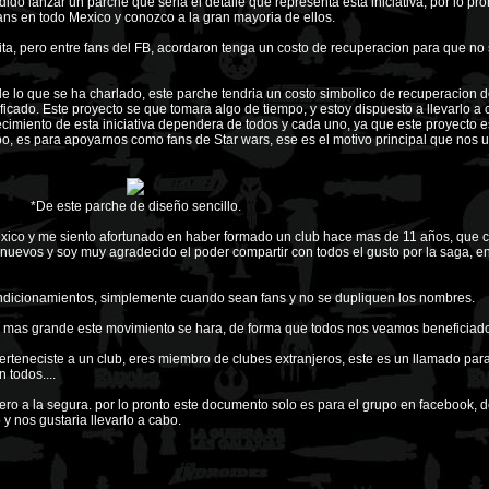
ido lanzar un parche que seria el detalle que representa esta iniciativa, por lo pro
fans en todo Mexico y conozco a la gran mayoria de ellos.
ita, pero entre fans del FB, acordaron tenga un costo de recuperacion para que no 
de lo que se ha charlado, este parche tendria un costo simbolico de recuperacion d
ificado. Este proyecto se que tomara algo de tiempo, y estoy dispuesto a llevarlo a 
cimiento de esta iniciativa dependera de todos y cada uno, ya que este proyecto e
upo, es para apoyarnos como fans de Star wars, ese es el motivo principal que nos 
*De este parche de diseño sencillo.
ico y me siento afortunado en haber formado un club hace mas de 11 años, que 
 nuevos y soy muy agradecido el poder compartir con todos el gusto por la saga, e
ondicionamientos, simplemente cuando sean fans y no se dupliquen los nombres.
 mas grande este movimiento se hara, de forma que todos nos veamos beneficiad
perteneciste a un club, eres miembro de clubes extranjeros, este es un llamado par
 todos....
o a la segura. por lo pronto este documento solo es para el grupo en facebook, d
 nos gustaria llevarlo a cabo.