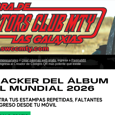
empresariales
o
crear páginas web gratis,
ingresa a
PaginaMX
ngresa al Creador de Códigos QR más potente que existe