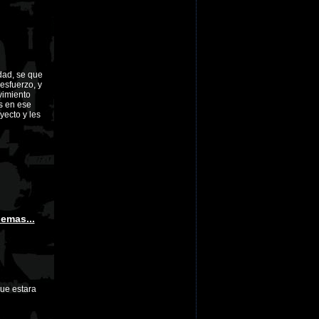
idad, se que
esfuerzo, y
vimiento
s en ese
yecto y les
emas...
que estara