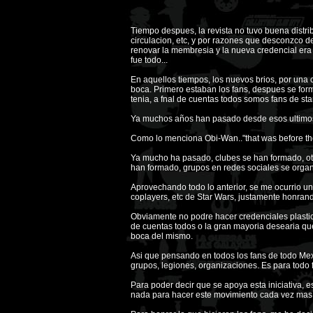
Tiempo despues, la revista no tuvo buena distri
circulacion, etc, y por razones que desconzco de
renovar la membresia y la nueva credencial era
fue todo...
En aquellos tiempos, los nuevos brios, por una
boca. Primero estaban los fans, despues se form
tenia, a fnal de cuentas todos somos fans de sta
Ya muchos años han pasado desde esos ultimos 
Como lo menciona Obi-Wan.."that was before the d
Ya mucho ha pasado, clubes se han formado, ot
han formado, grupos en redes sociales se organ
Aprovechando todo lo anterior, se me ocurrio una
coplayers, etc de Star Wars, justamente honran
Obviamente no podre hacer credenciales plasticas
de cuentas todos o la gran mayoria desearia qu
boca del mismo.
Asi que pensando en todos los fans de todo Mexic
grupos, legiones, organizaciones. Es para todo
Para poder decir que se apoya esta iniciativa, e
nada para hacer este movimiento cada vez mas