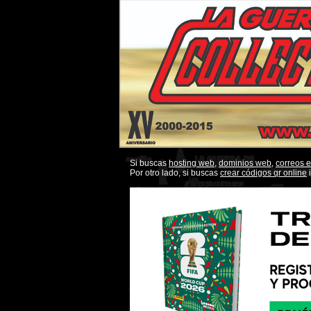
Si buscas
hosting web,
dominios web,
correos 
Por otro lado, si buscas
crear códigos qr online
i