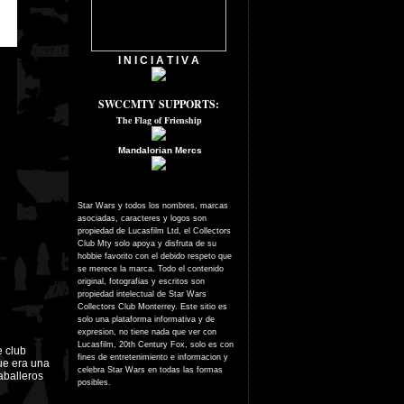
I N I C I A T I V A
SWCCMTY SUPPORTS:
The Flag of Frienship
Mandalorian Mercs
Star Wars y todos los nombres, marcas
asociadas, caracteres y logos son
propiedad de Lucasfilm Ltd, el Collectors
Club Mty solo apoya y disfruta de su
hobbie favorito con el debido respeto que
se merece la marca. Todo el contenido
original, fotografias y escritos son
propiedad intelectual de Star Wars
Collectors Club Monterrey. Este sitio es
solo una plataforma informativa y de
expresion, no tiene nada que ver con
Lucasfilm, 20th Century Fox, solo es con
e club
fines de entretenimiento e informacion y
que era una
celebra Star Wars en todas las formas
aballeros
posibles.