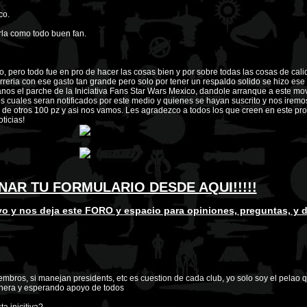
co.
arla como todo buen fan.
o, pero todo fue en pro de hacer las cosas bien y por sobre todas las cosas de cal
ria con ese gasto tan grande pero solo por tener un respaldo solido se hizo ese 
anos el parche de la Iniciativa Fans Star Wars Mexico, dandole arranque a este mo
 cuales seran notificados por este medio y quienes se hayan suscrito y nos iremo
 de otros 100 pz y asi nos vamos. Les agradezco a todos los que creen en este pro
ticias!
NAR TU FORMULARIO DESDE AQUI!!!!!
o y nos deja este FORO y espacio para opiniones, preguntas, y d
embros, si manejan presidents, etc es cuestion de cada club, yo solo soy el pelao 
manera y esperando apoyo de todos